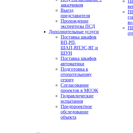
ПБ
заказчиком
ве
Выезд
ПБ
представителя
го
Прохождение
во
экспертизы ПСД
ПБ
Дополнительные услуги
от
Поставка шкафов
ВП,РП,
ЩАП,ЯПЭС,ЯГ и
ШУН
Поставка шкафов
автоматики
Подготовка к
отопительному
сезону
Согласование
проектов в МОЭК
Гидравлические
испытания
Предпроектное
обследование
объекта