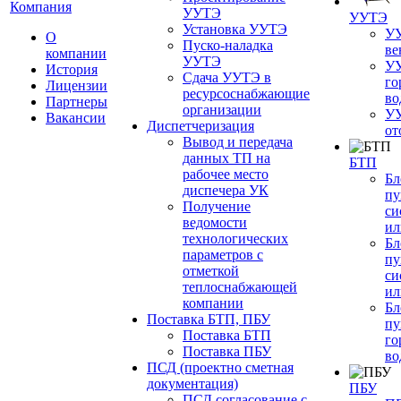
Компания
УУТЭ
УУТЭ
Установка УУТЭ
УУ
О
Пуско-наладка
ве
компании
УУТЭ
УУ
История
Сдача УУТЭ в
го
Лицензии
ресурсоснабжающие
во
Партнеры
организации
УУ
Вакансии
Диспетчеризация
от
Вывод и передача
данных ТП на
БТП
рабочее место
Бл
диспечера УК
пу
Получение
си
ведомости
ил
технологических
Бл
параметров с
пу
отметкой
си
теплоснабжающей
ил
компании
Бл
Поставка БТП, ПБУ
пу
Поставка БТП
го
Поставка ПБУ
во
ПСД (проектно сметная
документация)
ПБУ
ПСД согласование с