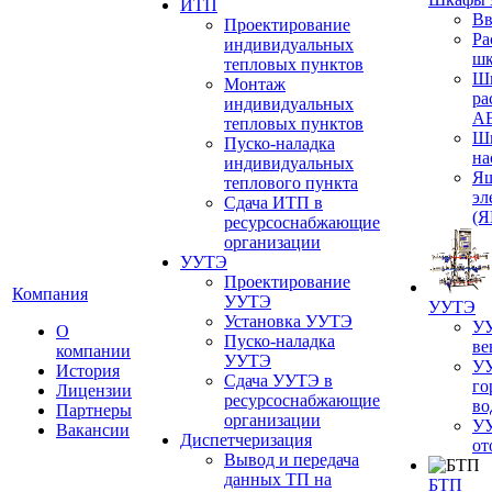
ИТП
Вв
Проектирование
Ра
индивидуальных
шк
тепловых пунктов
Ш
Монтаж
ра
индивидуальных
А
тепловых пунктов
Шк
Пуско-наладка
на
индивидуальных
Ящ
теплового пункта
эл
Сдача ИТП в
(
ресурсоснабжающие
организации
УУТЭ
Проектирование
Компания
УУТЭ
УУТЭ
Установка УУТЭ
УУ
О
Пуско-наладка
ве
компании
УУТЭ
УУ
История
Сдача УУТЭ в
го
Лицензии
ресурсоснабжающие
во
Партнеры
организации
УУ
Вакансии
Диспетчеризация
от
Вывод и передача
данных ТП на
БТП