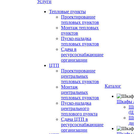
Услуги
Тепловые пункты
Проектирование
тепловых пунктов
Монтаж тепловых
пунктов
Пуско-наладка
тепловых пунктов
Сдача в
ресурсоснабжающие
организации
ЦТП
Проектирование
центральных
тепловых пунктов
Каталог
Монтаж
центральных
тепловых пунктов
Шкафы 
Пуско-наладка
Шк
центрального
(
теплового пункта
Ш
Сдача ЦТП в
ди
ресурсоснабжающие
организации
Шкафы 