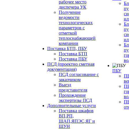
рабочее место
Бл
диспечера УК
пу
Получение
си
ведомости
ил
технологических
Бл
параметров с
пу
отметкой
си
теплоснабжающей
ил
компании
Бл
Поставка БТП, ПБУ
пу
Поставка БТП
го
Поставка ПБУ
во
ПСД (проектно сметная
документация)
ПБУ
ПСД согласование с
ПБ
заказчиком
ве
Выезд
ПБ
представителя
го
Прохождение
во
экспертизы ПСД
ПБ
Дополнительные услуги
от
Поставка шкафов
ВП,РП,
ЩАП,ЯПЭС,ЯГ и
ШУН