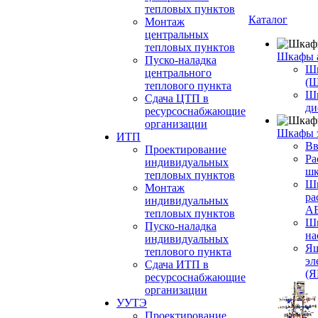
тепловых пунктов
Каталог
Монтаж
центральных
тепловых пунктов
Шкафы 
Пуско-наладка
Шк
центрального
(
теплового пункта
Ш
Сдача ЦТП в
ди
ресурсоснабжающие
организации
Шкафы 
ИТП
Вв
Проектирование
Ра
индивидуальных
шк
тепловых пунктов
Ш
Монтаж
ра
индивидуальных
А
тепловых пунктов
Шк
Пуско-наладка
на
индивидуальных
Ящ
теплового пункта
эл
Сдача ИТП в
(
ресурсоснабжающие
организации
УУТЭ
Проектирование