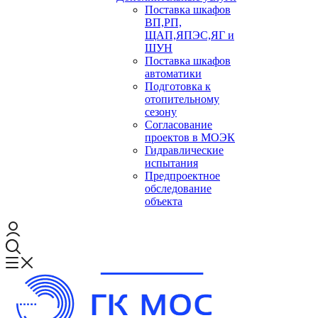
Поставка шкафов
ВП,РП,
ЩАП,ЯПЭС,ЯГ и
ШУН
Поставка шкафов
автоматики
Подготовка к
отопительному
сезону
Согласование
проектов в МОЭК
Гидравлические
испытания
Предпроектное
обследование
объекта