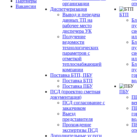
Партнеры
организации
от
Вакансии
Диспетчеризация
Вывод и передача
БТП
данных ТП на
Бл
рабочее место
пу
диспечера УК
си
Получение
ил
ведомости
Бл
технологических
пу
параметров с
си
отметкой
ил
теплоснабжающей
Бл
компании
пу
Поставка БТП, ПБУ
го
Поставка БТП
во
Поставка ПБУ
ПСД (проектно сметная
ПБУ
документация)
ПБ
ПСД согласование с
ве
заказчиком
ПБ
Выезд
го
представителя
во
Прохождение
ПБ
экспертизы ПСД
от
Дополнительные услуги