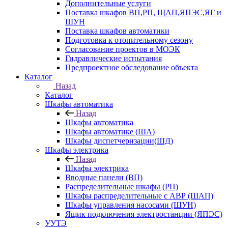
Дополнительные услуги
Поставка шкафов ВП,РП, ЩАП,ЯПЭС,ЯГ и
ШУН
Поставка шкафов автоматики
Подготовка к отопительному сезону
Согласование проектов в МОЭК
Гидравлические испытания
Предпроектное обследование объекта
Каталог
Назад
Каталог
Шкафы автоматика
Назад
Шкафы автоматика
Шкафы автоматике (ША)
Шкафы диспетчеризации(ШД)
Шкафы электрика
Назад
Шкафы электрика
Вводные панели (ВП)
Распределительные шкафы (РП)
Шкафы распределительные с АВР (ШАП)
Шкафы управления насосами (ШУН)
Ящик подключения электростанции (ЯПЭС)
УУТЭ