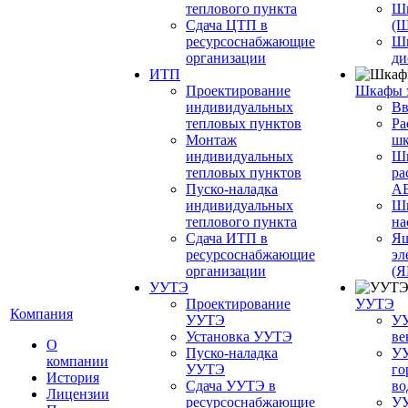
теплового пункта
Шк
Сдача ЦТП в
(
ресурсоснабжающие
Ш
организации
ди
ИТП
Проектирование
Шкафы 
индивидуальных
Вв
тепловых пунктов
Ра
Монтаж
шк
индивидуальных
Ш
тепловых пунктов
ра
Пуско-наладка
А
индивидуальных
Шк
теплового пункта
на
Сдача ИТП в
Ящ
ресурсоснабжающие
эл
организации
(
УУТЭ
Проектирование
УУТЭ
Компания
УУТЭ
УУ
Установка УУТЭ
ве
О
Пуско-наладка
УУ
компании
УУТЭ
го
История
Сдача УУТЭ в
во
Лицензии
ресурсоснабжающие
УУ