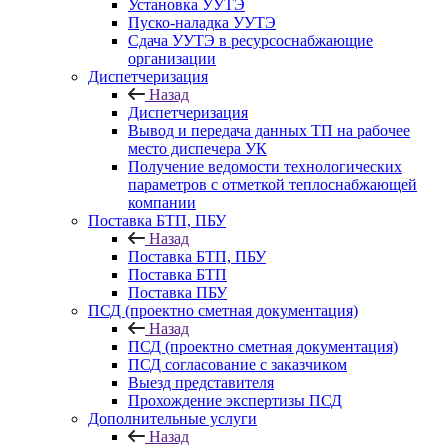
Установка УУТЭ
Пуско-наладка УУТЭ
Сдача УУТЭ в ресурсоснабжающие
организации
Диспетчеризация
Назад
Диспетчеризация
Вывод и передача данных ТП на рабочее
место диспечера УК
Получение ведомости технологических
параметров с отметкой теплоснабжающей
компании
Поставка БТП, ПБУ
Назад
Поставка БТП, ПБУ
Поставка БТП
Поставка ПБУ
ПСД (проектно сметная документация)
Назад
ПСД (проектно сметная документация)
ПСД согласование с заказчиком
Выезд представителя
Прохождение экспертизы ПСД
Дополнительные услуги
Назад