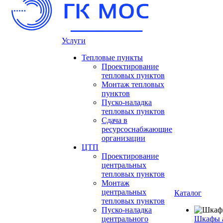
Услуги
Тепловые пункты
Проектирование
тепловых пунктов
Монтаж тепловых
пунктов
Пуско-наладка
тепловых пунктов
Сдача в
ресурсоснабжающие
организации
ЦТП
Проектирование
центральных
тепловых пунктов
Монтаж
центральных
Каталог
тепловых пунктов
Пуско-наладка
центрального
Шкафы 