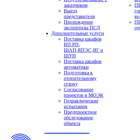
заказчиком
ПБ
Выезд
го
представителя
во
Прохождение
ПБ
экспертизы ПСД
от
Дополнительные услуги
Поставка шкафов
ВП,РП,
ЩАП,ЯПЭС,ЯГ и
ШУН
Поставка шкафов
автоматики
Подготовка к
отопительному
сезону
Согласование
проектов в МОЭК
Гидравлические
испытания
Предпроектное
обследование
объекта