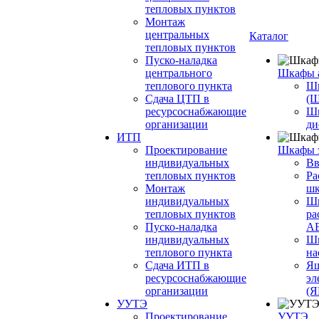
тепловых пунктов
Монтаж
центральных
Каталог
тепловых пунктов
Пуско-наладка
центрального
Шкафы 
теплового пункта
Шк
Сдача ЦТП в
(
ресурсоснабжающие
Ш
организации
ди
ИТП
Проектирование
Шкафы 
индивидуальных
Вв
тепловых пунктов
Ра
Монтаж
шк
индивидуальных
Ш
тепловых пунктов
ра
Пуско-наладка
А
индивидуальных
Шк
теплового пункта
на
Сдача ИТП в
Ящ
ресурсоснабжающие
эл
организации
(
УУТЭ
Проектирование
УУТЭ