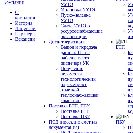
Компания
УУТЭ
УУ
Установка УУТЭ
ве
О
Пуско-наладка
УУ
компании
УУТЭ
го
История
Сдача УУТЭ в
во
Лицензии
ресурсоснабжающие
УУ
Партнеры
организации
от
Вакансии
Диспетчеризация
Вывод и передача
БТП
данных ТП на
Бл
рабочее место
пу
диспечера УК
си
Получение
ил
ведомости
Бл
технологических
пу
параметров с
си
отметкой
ил
теплоснабжающей
Бл
компании
пу
Поставка БТП, ПБУ
го
Поставка БТП
во
Поставка ПБУ
ПСД (проектно сметная
ПБУ
документация)
ПБ
ПСД согласование с
ве