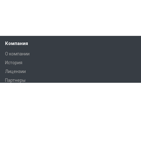
Компания
О компании
История
Лицензии
Партнеры
Вакансии
Каталог
Шкафы автоматика
Шкафы электрика
УУТЭ
БТП