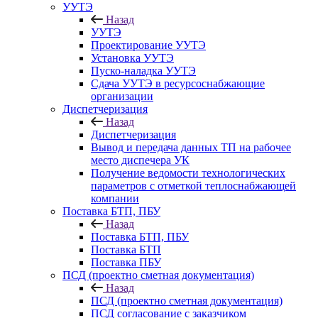
УУТЭ
Назад
УУТЭ
Проектирование УУТЭ
Установка УУТЭ
Пуско-наладка УУТЭ
Сдача УУТЭ в ресурсоснабжающие
организации
Диспетчеризация
Назад
Диспетчеризация
Вывод и передача данных ТП на рабочее
место диспечера УК
Получение ведомости технологических
параметров с отметкой теплоснабжающей
компании
Поставка БТП, ПБУ
Назад
Поставка БТП, ПБУ
Поставка БТП
Поставка ПБУ
ПСД (проектно сметная документация)
Назад
ПСД (проектно сметная документация)
ПСД согласование с заказчиком