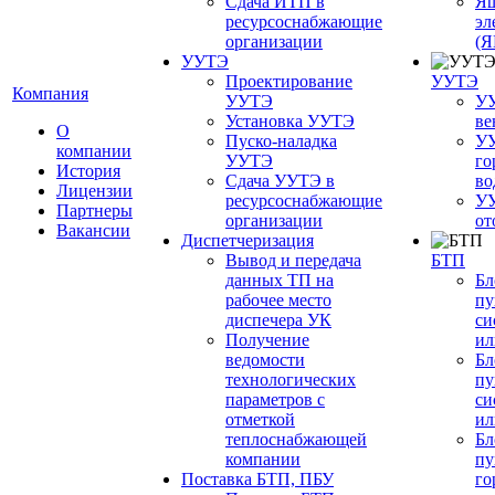
Сдача ИТП в
Ящ
ресурсоснабжающие
эл
организации
(
УУТЭ
Проектирование
УУТЭ
Компания
УУТЭ
УУ
Установка УУТЭ
ве
О
Пуско-наладка
УУ
компании
УУТЭ
го
История
Сдача УУТЭ в
во
Лицензии
ресурсоснабжающие
УУ
Партнеры
организации
от
Вакансии
Диспетчеризация
Вывод и передача
БТП
данных ТП на
Бл
рабочее место
пу
диспечера УК
си
Получение
ил
ведомости
Бл
технологических
пу
параметров с
си
отметкой
ил
теплоснабжающей
Бл
компании
пу
Поставка БТП, ПБУ
го