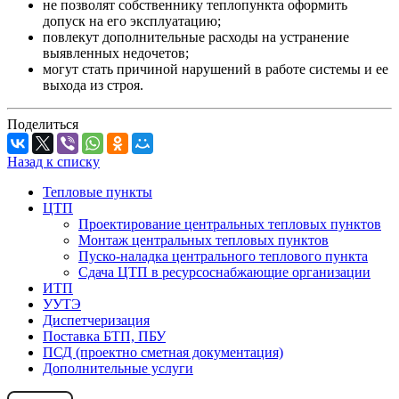
не позволят собственнику теплопункта оформить
допуск на его эксплуатацию;
повлекут дополнительные расходы на устранение
выявленных недочетов;
могут стать причиной нарушений в работе системы и ее
выхода из строя.
Поделиться
Назад к списку
Тепловые пункты
ЦТП
Проектирование центральных тепловых пунктов
Монтаж центральных тепловых пунктов
Пуско-наладка центрального теплового пункта
Сдача ЦТП в ресурсоснабжающие организации
ИТП
УУТЭ
Диспетчеризация
Поставка БТП, ПБУ
ПСД (проектно сметная документация)
Дополнительные услуги