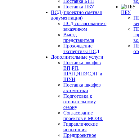
Поставка БТП
во
Поставка ПБУ
ПСД (проектно сметная
ПБУ
документация)
ПБ
ПСД согласование с
ве
заказчиком
ПБ
Выезд
го
представителя
во
Прохождение
ПБ
экспертизы ПСД
от
Дополнительные услуги
Поставка шкафов
ВП,РП,
ЩАП,ЯПЭС,ЯГ и
ШУН
Поставка шкафов
автоматики
Подготовка к
отопительному
сезону
Согласование
проектов в МОЭК
Гидравлические
испытания
Предпроектное