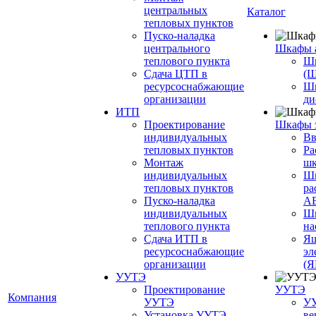
центральных
Каталог
тепловых пунктов
Пуско-наладка
центрального
Шкафы 
теплового пункта
Шк
Сдача ЦТП в
(
ресурсоснабжающие
Ш
организации
ди
ИТП
Проектирование
Шкафы 
индивидуальных
Вв
тепловых пунктов
Ра
Монтаж
шк
индивидуальных
Ш
тепловых пунктов
ра
Пуско-наладка
А
индивидуальных
Шк
теплового пункта
на
Сдача ИТП в
Ящ
ресурсоснабжающие
эл
организации
(
УУТЭ
Проектирование
УУТЭ
Компания
УУТЭ
УУ
Установка УУТЭ
ве