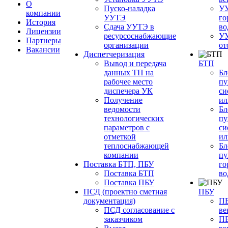
О
Пуско-наладка
УУ
компании
УУТЭ
го
История
Сдача УУТЭ в
во
Лицензии
ресурсоснабжающие
УУ
Партнеры
организации
от
Вакансии
Диспетчеризация
Вывод и передача
БТП
данных ТП на
Бл
рабочее место
пу
диспечера УК
си
Получение
ил
ведомости
Бл
технологических
пу
параметров с
си
отметкой
ил
теплоснабжающей
Бл
компании
пу
Поставка БТП, ПБУ
го
Поставка БТП
во
Поставка ПБУ
ПСД (проектно сметная
ПБУ
документация)
ПБ
ПСД согласование с
ве
заказчиком
ПБ