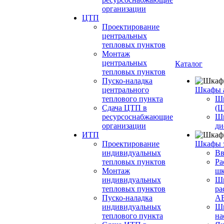
организации
ЦТП
Проектирование
центральных
тепловых пунктов
Монтаж
центральных
Каталог
тепловых пунктов
Пуско-наладка
центрального
Шкафы 
теплового пункта
Шк
Сдача ЦТП в
(
ресурсоснабжающие
Ш
организации
ди
ИТП
Проектирование
Шкафы 
индивидуальных
Вв
тепловых пунктов
Ра
Монтаж
шк
индивидуальных
Ш
тепловых пунктов
ра
Пуско-наладка
А
индивидуальных
Шк
теплового пункта
на