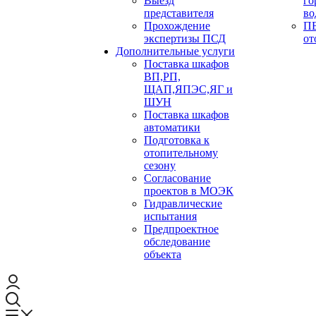
Выезд
го
представителя
во
Прохождение
ПБ
экспертизы ПСД
от
Дополнительные услуги
Поставка шкафов
ВП,РП,
ЩАП,ЯПЭС,ЯГ и
ШУН
Поставка шкафов
автоматики
Подготовка к
отопительному
сезону
Согласование
проектов в МОЭК
Гидравлические
испытания
Предпроектное
обследование
объекта