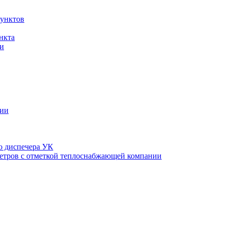
унктов
нкта
и
ции
о диспечера УК
етров с отметкой теплоснабжающей компании