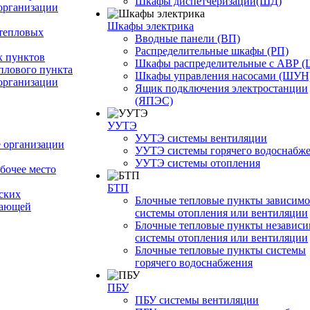
Шкафы диспетчеризации(ШД)
организации
Шкафы электрика
тепловых
Вводные панели (ВП)
Распределительные шкафы (РП)
 пунктов
Шкафы распределительные с АВР 
плового пункта
Шкафы управления насосами (ШУН
организации
Ящик подключения электростанции
(ЯПЭС)
УУТЭ
УУТЭ системы вентиляции
 организации
УУТЭ системы горячего водоснабж
УУТЭ системы отопления
бочее место
БТП
ских
Блочные тепловые пункты зависим
жающей
системы отопления или вентиляции
Блочные тепловые пункты независ
системы отопления или вентиляции
Блочные тепловые пункты системы
горячего водоснабжения
ПБУ
ПБУ системы вентиляции