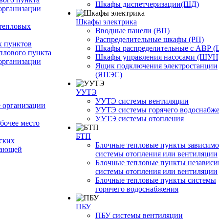
Шкафы диспетчеризации(ШД)
организации
Шкафы электрика
тепловых
Вводные панели (ВП)
Распределительные шкафы (РП)
 пунктов
Шкафы распределительные с АВР 
плового пункта
Шкафы управления насосами (ШУН
организации
Ящик подключения электростанции
(ЯПЭС)
УУТЭ
УУТЭ системы вентиляции
 организации
УУТЭ системы горячего водоснабж
УУТЭ системы отопления
бочее место
БТП
ских
Блочные тепловые пункты зависим
жающей
системы отопления или вентиляции
Блочные тепловые пункты независ
системы отопления или вентиляции
Блочные тепловые пункты системы
горячего водоснабжения
ПБУ
ПБУ системы вентиляции