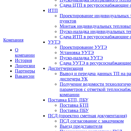
Сдача ЦТП в ресурсоснабжающие 
ИТП
Проектирование индивидуальных 
пунктов
Монтаж индивидуальных тепловых
Пуско-наладка индивидуальных те
Сдача ИТП в ресурсоснабжающие 
Компания
УУТЭ
Проектирование УУТЭ
О
Установка УУТЭ
компании
Пуско-наладка УУТЭ
История
Сдача УУТЭ в ресурсоснабжающие
Лицензии
Диспетчеризация
Партнеры
Вывод и передача данных ТП на ра
Вакансии
диспечера УК
Получение ведомости технологиче
параметров с отметкой теплоснаб
компании
Поставка БТП, ПБУ
Поставка БТП
Поставка ПБУ
ПСД (проектно сметная документация)
ПСД согласование с заказчиком
Выезд представителя