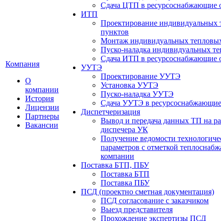
Сдача ЦТП в ресурсоснабжающие 
ИТП
Проектирование индивидуальных 
пунктов
Монтаж индивидуальных тепловых
Пуско-наладка индивидуальных те
Сдача ИТП в ресурсоснабжающие 
Компания
УУТЭ
Проектирование УУТЭ
О
Установка УУТЭ
компании
Пуско-наладка УУТЭ
История
Сдача УУТЭ в ресурсоснабжающие
Лицензии
Диспетчеризация
Партнеры
Вывод и передача данных ТП на ра
Вакансии
диспечера УК
Получение ведомости технологиче
параметров с отметкой теплоснаб
компании
Поставка БТП, ПБУ
Поставка БТП
Поставка ПБУ
ПСД (проектно сметная документация)
ПСД согласование с заказчиком
Выезд представителя
Прохождение экспертизы ПСД