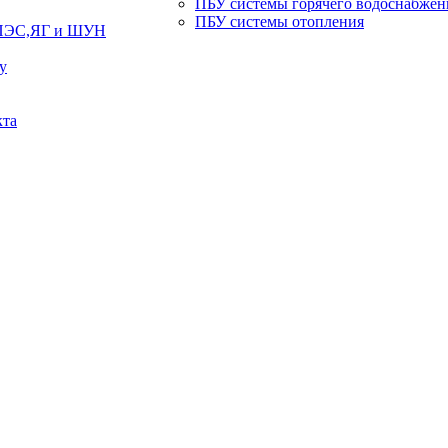
ПБУ системы горячего водоснабжен
ПБУ системы отопления
ЯПЭС,ЯГ и ШУН
у
кта