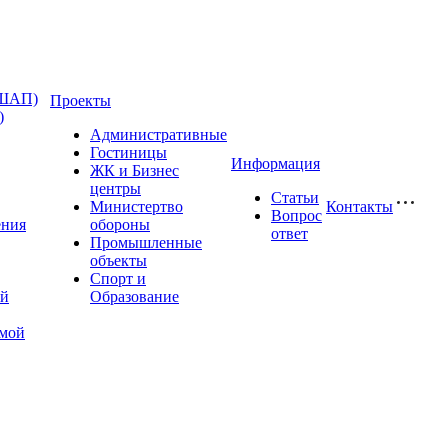
(ШАП)
Проекты
)
Административные
Гостиницы
Информация
ЖК и Бизнес
центры
Статьи
Министертво
Контакты
Вопрос
ения
обороны
ответ
Промышленные
объекты
Спорт и
ой
Образование
имой