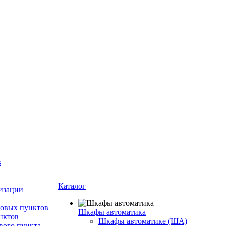
в
Каталог
изации
ловых пунктов
Шкафы автоматика
нктов
Шкафы автоматике (ША)
вого пункта