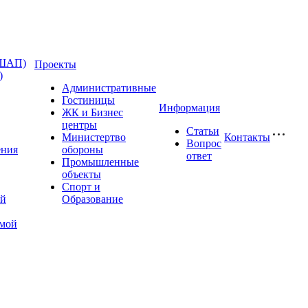
(ШАП)
Проекты
)
Административные
Гостиницы
Информация
ЖК и Бизнес
центры
Статьи
Министертво
Контакты
Вопрос
ения
обороны
ответ
Промышленные
объекты
Спорт и
ой
Образование
имой