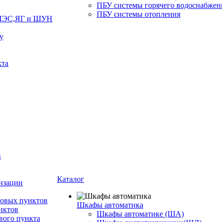
ПБУ системы горячего водоснабжен
ПБУ системы отопления
ЯПЭС,ЯГ и ШУН
у
кта
в
Каталог
изации
ловых пунктов
Шкафы автоматика
нктов
Шкафы автоматике (ША)
вого пункта