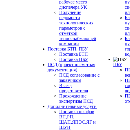
рабочее место
пу
диспечера УК
си
Получение
ил
ведомости
Бл
технологических
пу
параметров с
си
отметкой
ил
теплоснабжающей
Бл
компании
пу
Поставка БТП, ПБУ
го
Поставка БТП
во
Поставка ПБУ
ПСД (проектно сметная
ПБУ
документация)
ПБ
ПСД согласование с
ве
заказчиком
ПБ
Выезд
го
представителя
во
Прохождение
ПБ
экспертизы ПСД
от
Дополнительные услуги
Поставка шкафов
ВП,РП,
ЩАП,ЯПЭС,ЯГ и
ШУН