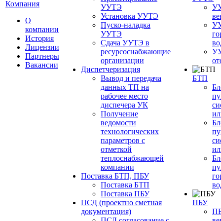
Компания
УУТЭ
УУ
Установка УУТЭ
ве
О
Пуско-наладка
УУ
компании
УУТЭ
го
История
Сдача УУТЭ в
во
Лицензии
ресурсоснабжающие
УУ
Партнеры
организации
от
Вакансии
Диспетчеризация
Вывод и передача
БТП
данных ТП на
Бл
рабочее место
пу
диспечера УК
си
Получение
ил
ведомости
Бл
технологических
пу
параметров с
си
отметкой
ил
теплоснабжающей
Бл
компании
пу
Поставка БТП, ПБУ
го
Поставка БТП
во
Поставка ПБУ
ПСД (проектно сметная
ПБУ
документация)
ПБ
ПСД согласование с
ве