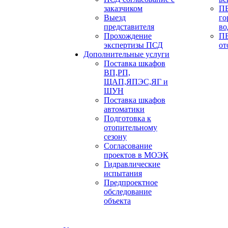
заказчиком
ПБ
Выезд
го
представителя
во
Прохождение
ПБ
экспертизы ПСД
от
Дополнительные услуги
Поставка шкафов
ВП,РП,
ЩАП,ЯПЭС,ЯГ и
ШУН
Поставка шкафов
автоматики
Подготовка к
отопительному
сезону
Согласование
проектов в МОЭК
Гидравлические
испытания
Предпроектное
обследование
объекта