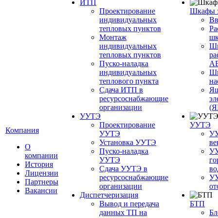
ИТП
Проектирование
Шкафы 
индивидуальных
Вв
тепловых пунктов
Ра
Монтаж
шк
индивидуальных
Ш
тепловых пунктов
ра
Пуско-наладка
А
индивидуальных
Шк
теплового пункта
на
Сдача ИТП в
Ящ
ресурсоснабжающие
эл
организации
(
УУТЭ
Проектирование
УУТЭ
Компания
УУТЭ
УУ
Установка УУТЭ
ве
О
Пуско-наладка
УУ
компании
УУТЭ
го
История
Сдача УУТЭ в
во
Лицензии
ресурсоснабжающие
УУ
Партнеры
организации
от
Вакансии
Диспетчеризация
Вывод и передача
БТП
данных ТП на
Бл