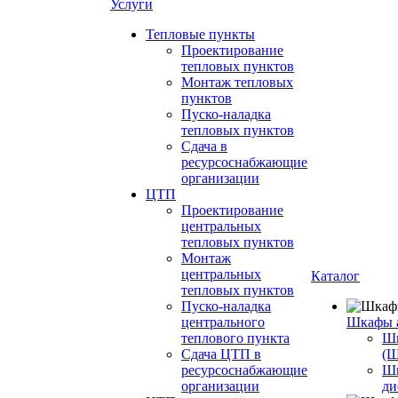
Услуги
Тепловые пункты
Проектирование
тепловых пунктов
Монтаж тепловых
пунктов
Пуско-наладка
тепловых пунктов
Сдача в
ресурсоснабжающие
организации
ЦТП
Проектирование
центральных
тепловых пунктов
Монтаж
центральных
Каталог
тепловых пунктов
Пуско-наладка
центрального
Шкафы 
теплового пункта
Шк
Сдача ЦТП в
(
ресурсоснабжающие
Ш
организации
ди