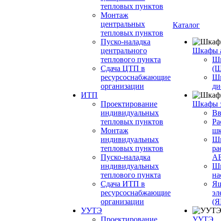
тепловых пунктов
Монтаж
центральных
Каталог
тепловых пунктов
Пуско-наладка
центрального
Шкафы 
теплового пункта
Шк
Сдача ЦТП в
(
ресурсоснабжающие
Ш
организации
ди
ИТП
Проектирование
Шкафы 
индивидуальных
Вв
тепловых пунктов
Ра
Монтаж
шк
индивидуальных
Ш
тепловых пунктов
ра
Пуско-наладка
А
индивидуальных
Шк
теплового пункта
на
Сдача ИТП в
Ящ
ресурсоснабжающие
эл
организации
(
УУТЭ
Проектирование
УУТЭ